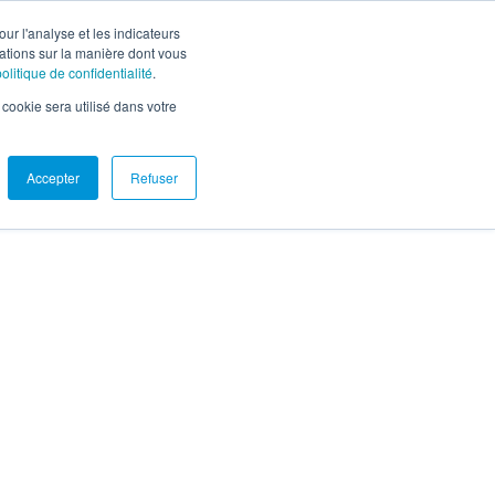
Carrières
Nous joindre
Soutien
Portail client
EN
ur l'analyse et les indicateurs
mations sur la manière dont vous
politique de confidentialité
.
ources
À propos
Demander une démo
l cookie sera utilisé dans votre
Accepter
Refuser