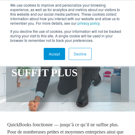
We use cookies to improve and personalize your browsing
experience, as well as for analytics and metrics about our visitors to
EN
this website and our social media partners. These cookies collect
information about how you interact with our website and allow us to
remember you. For more details, see our
privacy policy
.
If you decline the use of cookies, your information will not be tracked
TOUT CE QU’IL FAUT
during your visit to this site. A single cookie will be used in your
browser to remember not to track your preferences.
SAVOIR LORSQUE
Accept
Decline
QUICKBOOKS NE
SUFFIT PLUS
QuickBooks fonctionne — jusqu’à ce qu’il ne suffise plus.
Pour de nombreuses petites et moyennes entreprises ainsi que