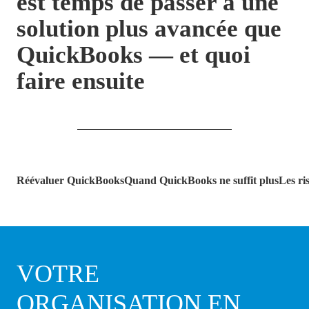
est temps de passer à une
solution plus avancée que
QuickBooks — et quoi
faire ensuite
Réévaluer QuickBooks
Quand QuickBooks ne suffit plus
Les ri
VOTRE
ORGANISATION EN