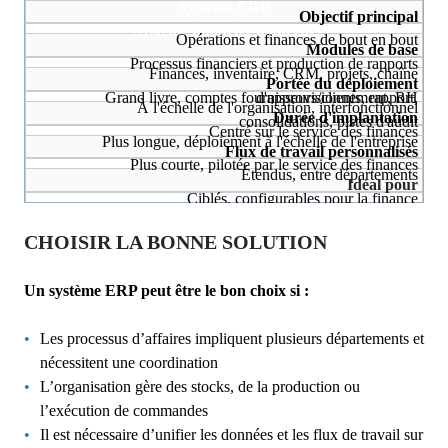
Système ERP
Objectif principal
Système financier moderne
Opérations et finances de bout en bout
Modules de base
Processus financiers et production de rapports
Finances, inventaire, CRM, projets, chaîne
Portée du déploiement
Grand livre, comptes fournisseurs/clients, rapport,
d'approvisionnement, RH
À l'échelle de l'organisation, interfonctionnel
Durée d'implantation
consolidations, pistes d'audit
Centré sur le service des finances
Plus longue, déploiement à l'échelle de l'entreprise
Flux de travail personnalisés
Plus courte, pilotée par le service des finances
Étendus, entre départements
Idéal pour
Ciblés, configurables pour la finance
Organisations complexes et multidépartements
Équipe cherchant un meilleur contrôle et plus de visibilité
CHOISIR LA BONNE SOLUTION
sans adopter un ERP complet
Un système ERP peut être le bon choix si :
Les processus d’affaires impliquent plusieurs départements et
nécessitent une coordination
L’organisation gère des stocks, de la production ou
l’exécution de commandes
Il est nécessaire d’unifier les données et les flux de travail sur