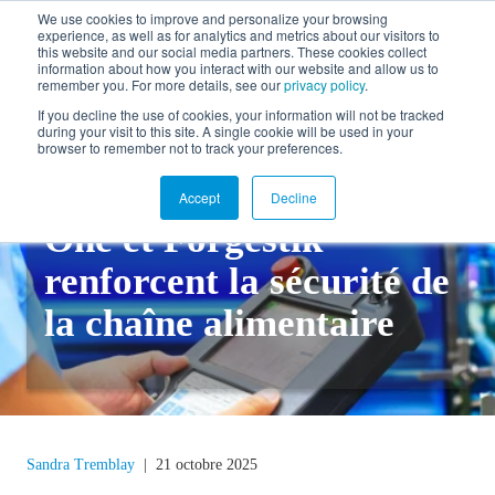
We use cookies to improve and personalize your browsing
experience, as well as for analytics and metrics about our visitors to
EN
this website and our social media partners. These cookies collect
information about how you interact with our website and allow us to
remember you. For more details, see our
privacy policy
.
If you decline the use of cookies, your information will not be tracked
during your visit to this site. A single cookie will be used in your
Retour au blogue
browser to remember not to track your preferences.
Comment SAP Business
Accept
Decline
One et Forgestik
renforcent la sécurité de
la chaîne alimentaire
Sandra Tremblay
|
21 octobre 2025