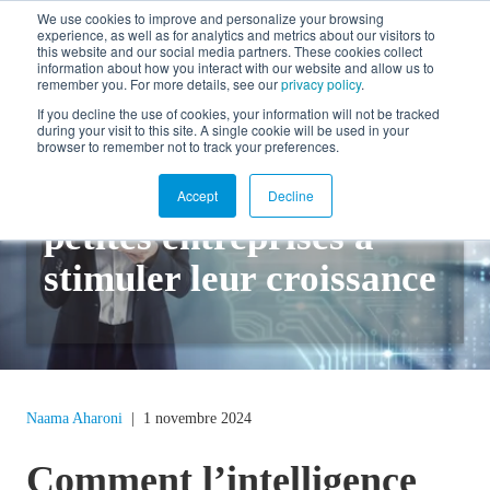
We use cookies to improve and personalize your browsing
experience, as well as for analytics and metrics about our visitors to
EN
this website and our social media partners. These cookies collect
information about how you interact with our website and allow us to
remember you. For more details, see our
privacy policy
.
If you decline the use of cookies, your information will not be tracked
during your visit to this site. A single cookie will be used in your
Retour au blogue
browser to remember not to track your preferences.
L'IA pour aider les
Accept
Decline
petites entreprises à
stimuler leur croissance
Naama Aharoni
|
1 novembre 2024
Comment l’intelligence