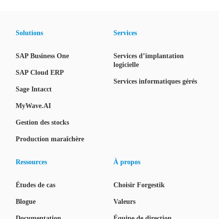
Solutions
Services
SAP Business One
Services d’implantation
logicielle
SAP Cloud ERP
Services informatiques gérés
Sage Intacct
MyWave.AI
Gestion des stocks
Production maraîchère
Ressources
À propos
Études de cas
Choisir Forgestik
Blogue
Valeurs
Documentation
Équipe de direction