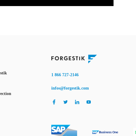
stik
1 866 727-2146
infos@forgestik.com
ection