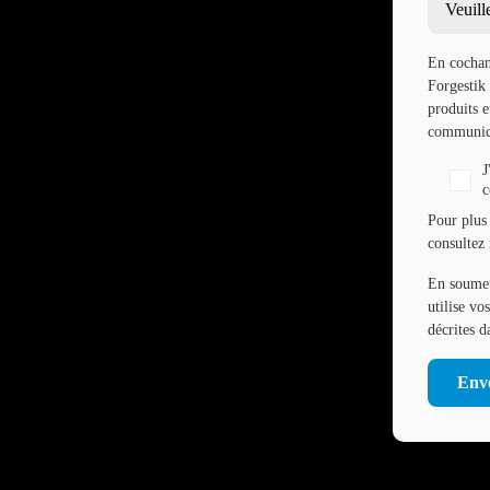
En cochant
Forgestik
produits 
communica
J
c
Pour plus 
consultez
En soumet
utilise vo
décrites 