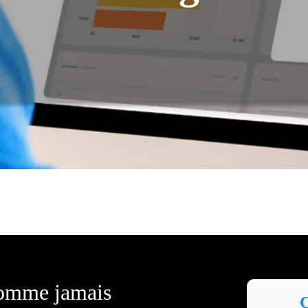
comme jamais
C