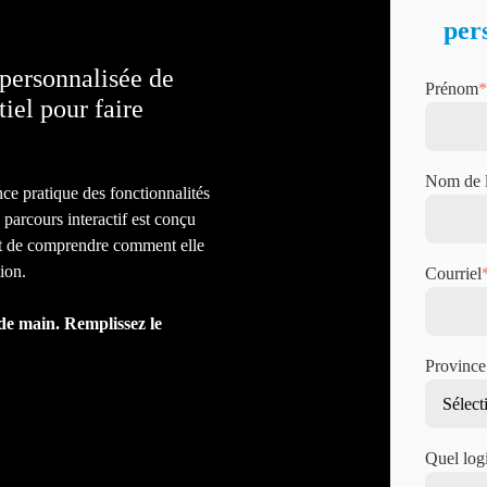
per
t personnalisée de
Prénom
*
iel pour faire
Nom de l
ce pratique des fonctionnalités
 parcours interactif est conçu
 et de comprendre comment elle
tion.
Courriel
de main. Remplissez le
Province
Quel log