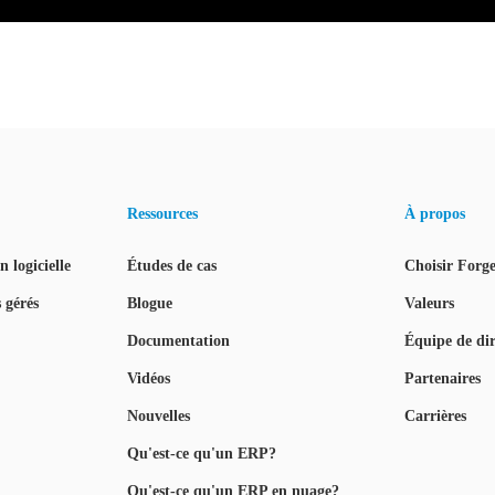
Ressources
À propos
 logicielle
Études de cas
Choisir Forge
 gérés
Blogue
Valeurs
Documentation
Équipe de dir
Vidéos
Partenaires
Nouvelles
Carrières
Qu'est-ce qu'un ERP?
Qu'est-ce qu'un ERP en nuage?