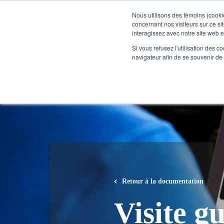
1.866.727.2146
Nous utilisons des témoins (cookie
concernant nos visiteurs sur ce s
interagissez avec notre site web 
Solutions
Si vous refusez l'utilisation des c
navigateur afin de se souvenir de
Retour à la documentation
Visite g