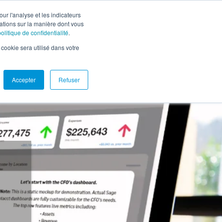
Carrières
Nous joindre
Soutien
Portail client
EN
ur l'analyse et les indicateurs
mations sur la manière dont vous
politique de confidentialité
.
Demander une
ources
À propos
l cookie sera utilisé dans votre
démo
Accepter
Refuser