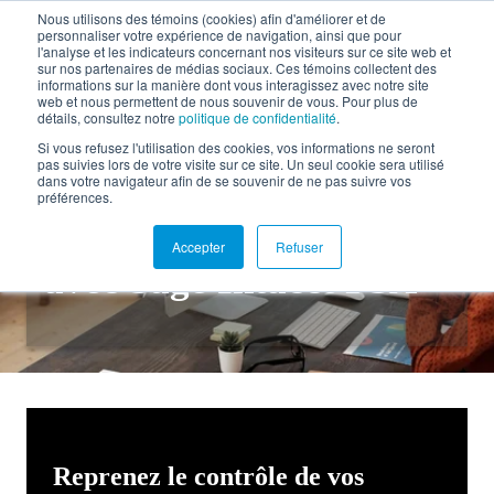
Nous utilisons des témoins (cookies) afin d'améliorer et de
personnaliser votre expérience de navigation, ainsi que pour
EN
l'analyse et les indicateurs concernant nos visiteurs sur ce site web et
sur nos partenaires de médias sociaux. Ces témoins collectent des
informations sur la manière dont vous interagissez avec notre site
web et nous permettent de nous souvenir de vous. Pour plus de
détails, consultez notre
politique de confidentialité
.
Retour à la documentation
Si vous refusez l'utilisation des cookies, vos informations ne seront
pas suivies lors de votre visite sur ce site. Un seul cookie sera utilisé
dans votre navigateur afin de se souvenir de ne pas suivre vos
Optimisez ressources et
préférences.
performance projets
Accepter
Refuser
avec Sage Intacct PSA
Reprenez le contrôle de vos