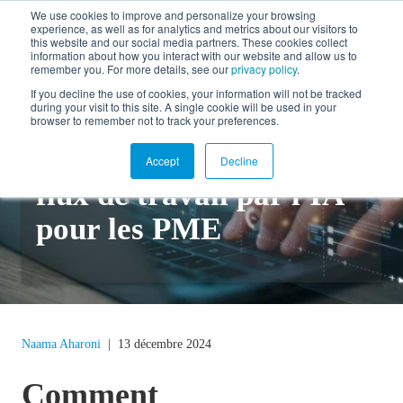
We use cookies to improve and personalize your browsing
experience, as well as for analytics and metrics about our visitors to
EN
this website and our social media partners. These cookies collect
information about how you interact with our website and allow us to
remember you. For more details, see our
privacy policy
.
If you decline the use of cookies, your information will not be tracked
during your visit to this site. A single cookie will be used in your
Retour au blogue
browser to remember not to track your preferences.
L'automatisation des
Accept
Decline
flux de travail par l'IA
pour les PME
Naama Aharoni
|
13 décembre 2024
Comment