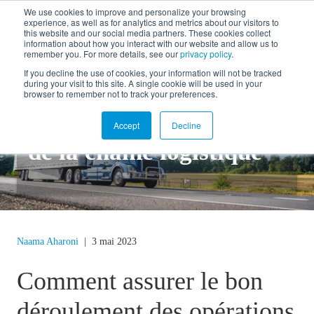
We use cookies to improve and personalize your browsing
experience, as well as for analytics and metrics about our visitors to
EN
this website and our social media partners. These cookies collect
information about how you interact with our website and allow us to
remember you. For more details, see our
privacy policy
.
If you decline the use of cookies, your information will not be tracked
during your visit to this site. A single cookie will be used in your
Retour au blogue
browser to remember not to track your preferences.
Gérer les interruptions
Accept
Decline
de la chaîne logistique
Naama Aharoni
|
3 mai 2023
Comment assurer le bon
déroulement des opérations