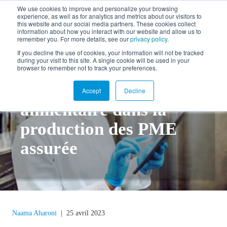
We use cookies to improve and personalize your browsing
experience, as well as for analytics and metrics about our visitors to
EN
this website and our social media partners. These cookies collect
information about how you interact with our website and allow us to
remember you. For more details, see our
privacy policy
.
If you decline the use of cookies, your information will not be tracked
during your visit to this site. A single cookie will be used in your
Retour au blogue
browser to remember not to track your preferences.
Conformité de sécurité
Accept
Decline
alimentaire dans la
production des PME
assurée
Naama Aharoni
|
25 avril 2023