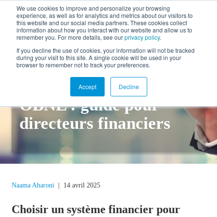
We use cookies to improve and personalize your browsing
experience, as well as for analytics and metrics about our visitors to
EN
this website and our social media partners. These cookies collect
information about how you interact with our website and allow us to
remember you. For more details, see our
privacy policy
.
If you decline the use of cookies, your information will not be tracked
during your visit to this site. A single cookie will be used in your
Retour au blogue
browser to remember not to track your preferences.
Système financier pour
Accept
Decline
OBNL : guide pour
directeurs financiers
Naama Aharoni
|
14 avril 2025
Choisir un système financier pour