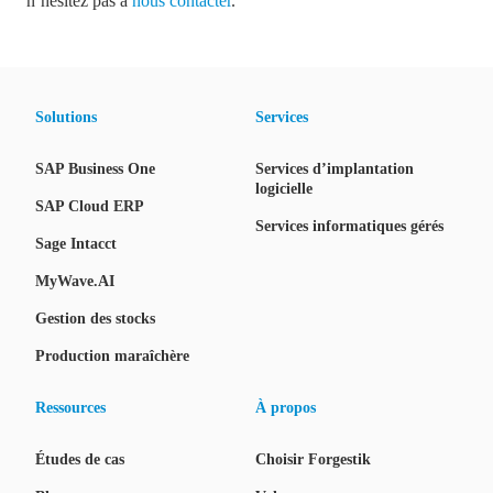
n’hésitez pas à
nous contacter
.
Solutions
Services
SAP Business One
Services d’implantation
logicielle
SAP Cloud ERP
Services informatiques gérés
Sage Intacct
MyWave.AI
Gestion des stocks
Production maraîchère
Ressources
À propos
Études de cas
Choisir Forgestik