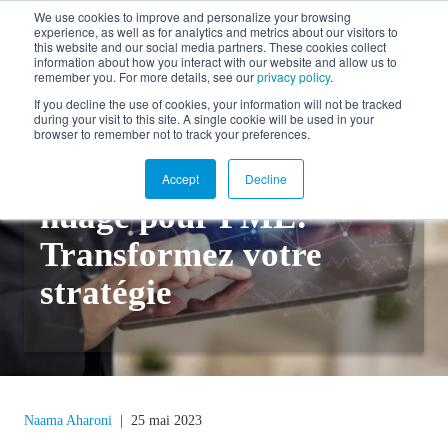
We use cookies to improve and personalize your browsing
experience, as well as for analytics and metrics about our visitors to
EN
this website and our social media partners. These cookies collect
information about how you interact with our website and allow us to
remember you. For more details, see our
privacy policy
.
If you decline the use of cookies, your information will not be tracked
during your visit to this site. A single cookie will be used in your
Retour au blogue
browser to remember not to track your preferences.
Bénéfices de l’ERP en
Accept
Decline
nuage pour PME:
Transformez votre
stratégie
Naama Aharoni
|
25 mai 2023