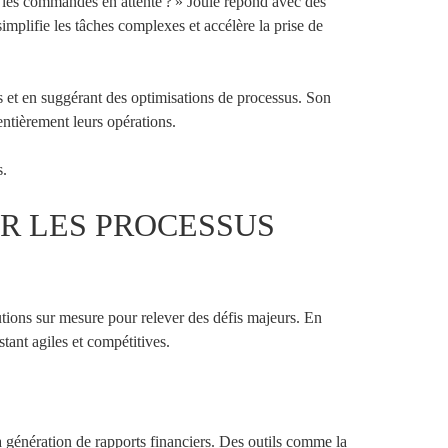
r les commandes en attente ? » Joule répond avec des
mplifie les tâches complexes et accélère la prise de
és et en suggérant des optimisations de processus. Son
entièrement leurs opérations.
s.
UR LES PROCESSUS
lutions sur mesure pour relever des défis majeurs. En
stant agiles et compétitives.
a génération de rapports financiers. Des outils comme la