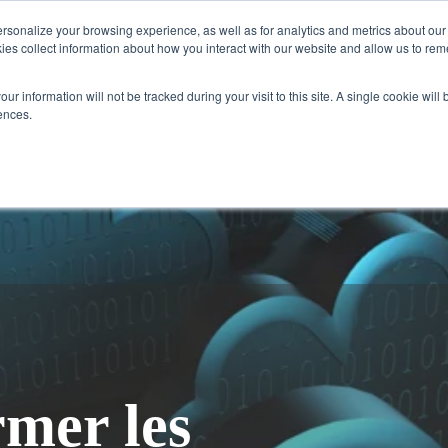
sonalize your browsing experience, as well as for analytics and metrics about our v
ies collect information about how you interact with our website and allow us to re
Industries
Services
Études de cas
Ress
our information will not be tracked during your visit to this site. A single cookie wil
ences.
mer les