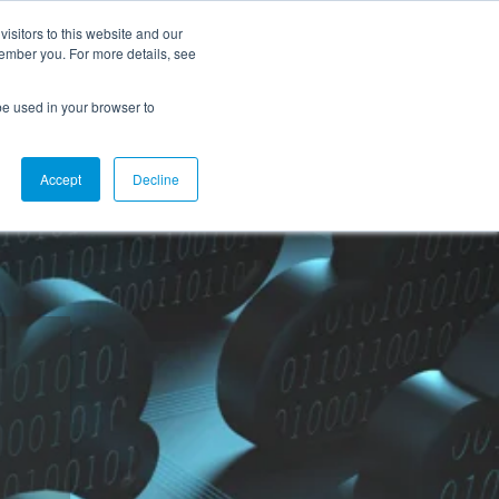
Carrières
Nous joindre
Soutien
Portail client
EN
isitors to this website and our
member you. For more details, see
Demander une
ources
À propos
l be used in your browser to
démo
Accept
Decline