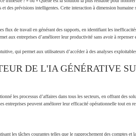
 trimestre ? » ou « Quelle est la solution la plus rentable pour honore
t des prévisions intelligentes. Cette interaction à dimension humaine si
 flux de travail en générant des rapports, en identifiant les inefficacit
met aux entreprises d’améliorer leur productivité sans avoir à repenser 
tuitive, qui permet aux utilisateurs d’accéder à des analyses exploitable
EUR DE L'IA GÉNÉRATIVE S
tionné les processus d’affaires dans tous les secteurs, en offrant des so
 les entreprises peuvent améliorer leur efficacité opérationnelle tout en re
tisant les tâches courantes telles que le rapprochement des comptes et l