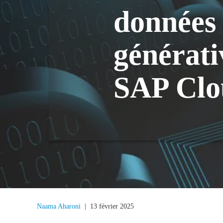
données 
générati
SAP Cl
Naama Aharoni
|
13 février 2025