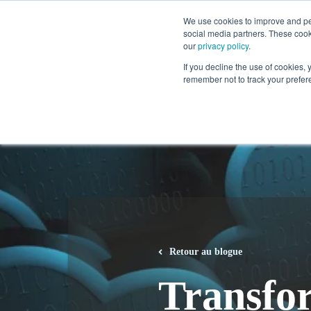
1.866.727.2146
We use cookies to improve and per
social media partners. These cook
our
privacy policy
.
Solutions
If you decline the use of cookies, y
remember not to track your prefer
Retour au blogue
Transfor